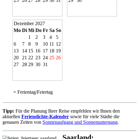
25
26
27
28
29
30
31
29
30
Dezember 2027
Mo
Di
Mi
Do
Fr
Sa
So
1
2
3
4
5
6
7
8
9
10
11
12
13
14
15
16
17
18
19
20
21
22
23
24
25
26
27
28
29
30
31
= Ferientag/Feiertag
Tipp:
Für die Planung Ihrer Reise empfehlen wir Ihnen den
aktuellen
Feriendichte-Kalender
sowie für viele Städte die
genauen Zeiten von
Sonnenaufgang und Sonnenuntergang
.
Saarland: