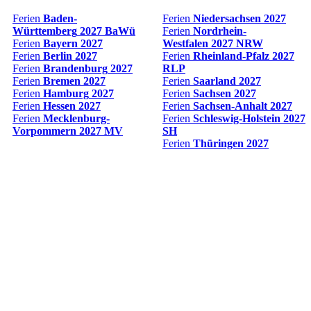
Ferien
Baden-
Ferien
Niedersachsen
2027
Württemberg
2027 BaWü
Ferien
Nordrhein-
Ferien
Bayern
2027
Westfalen
2027 NRW
Ferien
Berlin
2027
Ferien
Rheinland-Pfalz
2027
Ferien
Brandenburg
2027
RLP
Ferien
Bremen
2027
Ferien
Saarland
2027
Ferien
Hamburg
2027
Ferien
Sachsen
2027
Ferien
Hessen
2027
Ferien
Sachsen-Anhalt
2027
Ferien
Mecklenburg-
Ferien
Schleswig-Holstein
2027
Vorpommern
2027 MV
SH
Ferien
Thüringen
2027