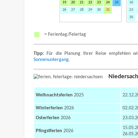
19
20
21
22
23
24
25
16
26
27
28
29
30
31
23
30
= Ferientag/Feiertag
Tipp:
Für die Planung Ihrer Reise empfehlen wi
Sonnenuntergang
.
Niedersach
Weihnachtsferien
2025
22.12.2
Winterferien
2026
02.02.2
Osterferien
2026
23.03.2
15.05.
Pfingstferien
2026
26.05.