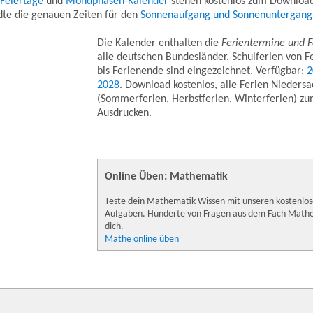
/Feiertage
und
Mondphasen-Kalender
stehen kostenlos zum Download
ädte die genauen Zeiten für den
Sonnenaufgang und Sonnenuntergang
Die Kalender enthalten die
Ferientermine und F
alle deutschen Bundesländer. Schulferien von F
bis Ferienende sind eingezeichnet. Verfügbar:
2
2028
. Download kostenlos, alle Ferien Nieders
(Sommerferien, Herbstferien, Winterferien) z
Ausdrucken.
Online Üben: Mathematik
Teste dein Mathematik-Wissen mit unseren kostenlos
Aufgaben. Hunderte von Fragen aus dem Fach Math
dich.
Mathe online üben