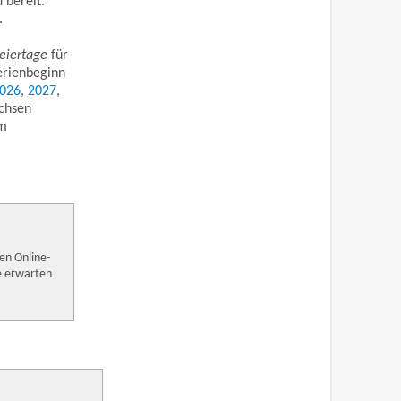
 bereit.
.
eiertage
für
erienbeginn
026
,
2027
,
achsen
um
en Online-
e erwarten