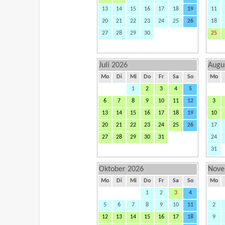
13
14
15
16
17
18
19
11
20
21
22
23
24
25
26
18
27
28
29
30
25
Juli 2026
Augu
Mo
Di
Mi
Do
Fr
Sa
So
Mo
1
2
3
4
5
6
7
8
9
10
11
12
3
13
14
15
16
17
18
19
10
20
21
22
23
24
25
26
17
27
28
29
30
31
24
31
Oktober 2026
Nove
Mo
Di
Mi
Do
Fr
Sa
So
Mo
1
2
3
4
5
6
7
8
9
10
11
2
12
13
14
15
16
17
18
9