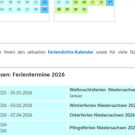
17
18
19
20
21
22
21
22
23
24
25
26
27
24
25
26
27
28
29
28
29
30
31
r Ihnen den aktuellen
Feriendichte-Kalender
sowie für viele St
sen: Ferientermine 2026
Weihnachtsferien Niedersachs
025 - 05.01.2026
Januar
026 - 03.02.2026
Winterferien Niedersachsen 20
026 - 07.04.2026
Osterferien Niedersachsen 2026
2026
Pfingstferien Niedersachsen 20
2026