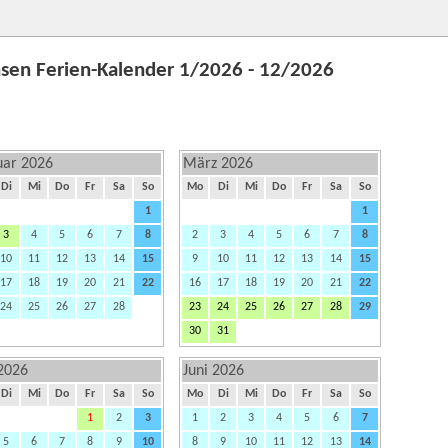
sen Ferien-Kalender 1/2026 - 12/2026
uar 2026
März 2026
Di
Mi
Do
Fr
Sa
So
Mo
Di
Mi
Do
Fr
Sa
So
1
1
3
4
5
6
7
8
2
3
4
5
6
7
8
10
11
12
13
14
15
9
10
11
12
13
14
15
17
18
19
20
21
22
16
17
18
19
20
21
22
24
25
26
27
28
23
24
25
26
27
28
29
30
31
2026
Juni 2026
Di
Mi
Do
Fr
Sa
So
Mo
Di
Mi
Do
Fr
Sa
So
1
2
3
1
2
3
4
5
6
7
5
6
7
8
9
10
8
9
10
11
12
13
14