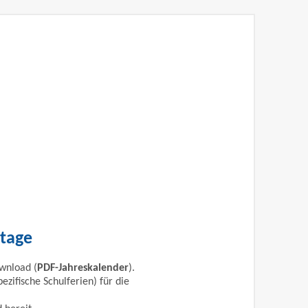
rtage
wnload (
PDF-Jahreskalender
).
zifische Schulferien) für die