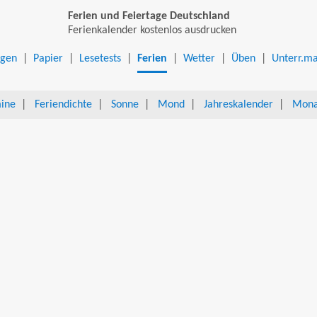
Ferien und Feiertage Deutschland
Ferienkalender kostenlos ausdrucken
ngen
|
Papier
|
Lesetests
|
Ferien
|
Wetter
|
Üben
|
Unterr.ma
mine
|
Feriendichte
|
Sonne
|
Mond
|
Jahreskalender
|
Mona