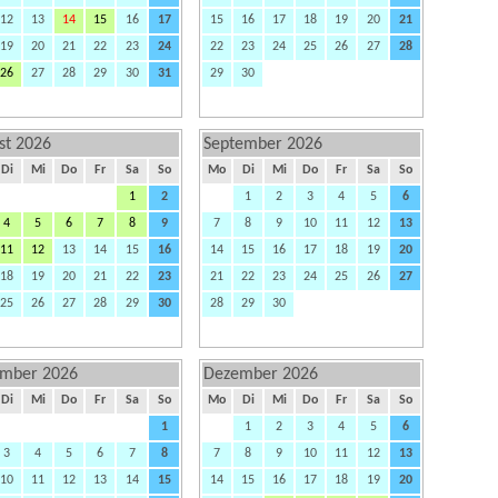
12
13
14
15
16
17
15
16
17
18
19
20
21
19
20
21
22
23
24
22
23
24
25
26
27
28
26
27
28
29
30
31
29
30
st 2026
September 2026
Di
Mi
Do
Fr
Sa
So
Mo
Di
Mi
Do
Fr
Sa
So
1
2
1
2
3
4
5
6
4
5
6
7
8
9
7
8
9
10
11
12
13
11
12
13
14
15
16
14
15
16
17
18
19
20
18
19
20
21
22
23
21
22
23
24
25
26
27
25
26
27
28
29
30
28
29
30
mber 2026
Dezember 2026
Di
Mi
Do
Fr
Sa
So
Mo
Di
Mi
Do
Fr
Sa
So
1
1
2
3
4
5
6
3
4
5
6
7
8
7
8
9
10
11
12
13
10
11
12
13
14
15
14
15
16
17
18
19
20