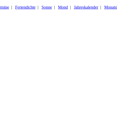
ermine
|
Feriendichte
|
Sonne
|
Mond
|
Jahreskalender
|
Monats