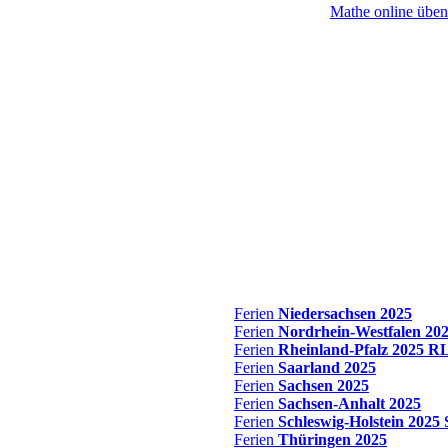
Mathe online üben
Ferien
Niedersachsen
2025
Ferien
Nordrhein-Westfalen
20
Ferien
Rheinland-Pfalz
2025 R
Ferien
Saarland
2025
Ferien
Sachsen
2025
Ferien
Sachsen-Anhalt
2025
Ferien
Schleswig-Holstein
2025
Ferien
Thüringen
2025