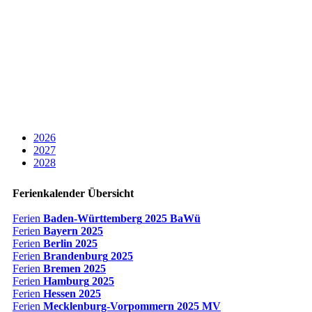
2026
2027
2028
Ferienkalender Übersicht
Ferien
Baden-Württemberg
2025 BaWü
Ferien
Bayern
2025
Ferien
Berlin
2025
Ferien
Brandenburg
2025
Ferien
Bremen
2025
Ferien
Hamburg
2025
Ferien
Hessen
2025
Ferien
Mecklenburg-Vorpommern
2025 MV