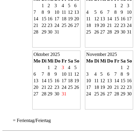
1
2
3
4
5
6
1
2
3
7
8
9
10
11
12
13
4
5
6
7
8
9
10
14
15
16
17
18
19
20
11
12
13
14
15
16
17
21
22
23
24
25
26
27
18
19
20
21
22
23
24
28
29
30
31
25
26
27
28
29
30
31
Oktober 2025
November 2025
Mo
Di
Mi
Do
Fr
Sa
So
Mo
Di
Mi
Do
Fr
Sa
So
1
2
3
4
5
1
2
6
7
8
9
10
11
12
3
4
5
6
7
8
9
13
14
15
16
17
18
19
10
11
12
13
14
15
16
20
21
22
23
24
25
26
17
18
19
20
21
22
23
27
28
29
30
31
24
25
26
27
28
29
30
= Ferientag/Feiertag