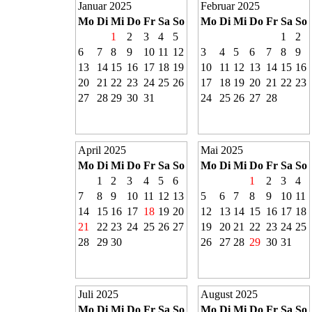
Januar 2025
Februar 2025
Mo
Di
Mi
Do
Fr
Sa
So
Mo
Di
Mi
Do
Fr
Sa
So
1
2
3
4
5
1
2
6
7
8
9
10
11
12
3
4
5
6
7
8
9
13
14
15
16
17
18
19
10
11
12
13
14
15
16
20
21
22
23
24
25
26
17
18
19
20
21
22
23
27
28
29
30
31
24
25
26
27
28
April 2025
Mai 2025
Mo
Di
Mi
Do
Fr
Sa
So
Mo
Di
Mi
Do
Fr
Sa
So
1
2
3
4
5
6
1
2
3
4
7
8
9
10
11
12
13
5
6
7
8
9
10
11
14
15
16
17
18
19
20
12
13
14
15
16
17
18
21
22
23
24
25
26
27
19
20
21
22
23
24
25
28
29
30
26
27
28
29
30
31
Juli 2025
August 2025
Mo
Di
Mi
Do
Fr
Sa
So
Mo
Di
Mi
Do
Fr
Sa
So