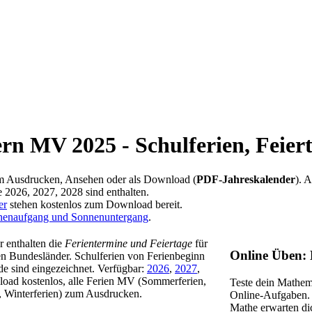
 MV 2025 - Schulferien, Feier
m Ausdrucken, Ansehen oder als Download (
PDF-Jahreskalender
). 
e 2026, 2027, 2028 sind enthalten.
er
stehen kostenlos zum Download bereit.
nenaufgang und Sonnenuntergang
.
 enthalten die
Ferientermine und Feiertage
für
Online Üben:
en Bundesländer. Schulferien von Ferienbeginn
de sind eingezeichnet. Verfügbar:
2026
,
2027
,
oad kostenlos, alle Ferien MV (Sommerferien,
Teste dein Mathem
, Winterferien) zum Ausdrucken.
Online-Aufgaben.
Mathe erwarten di